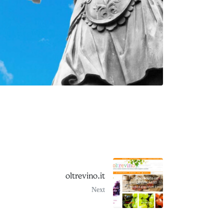
oltrevino.it
Next