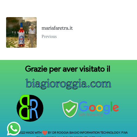
mariafaretra.it
Previous
Grazie
per
aver
visitato
il
b
i
a
g
i
o
r
o
g
g
i
a
.
c
o
m
© 2019-2022 MADE WITH
BY DR ROGGIA BIAGIO INFORMATION TECHNOLOGY. P.IVA