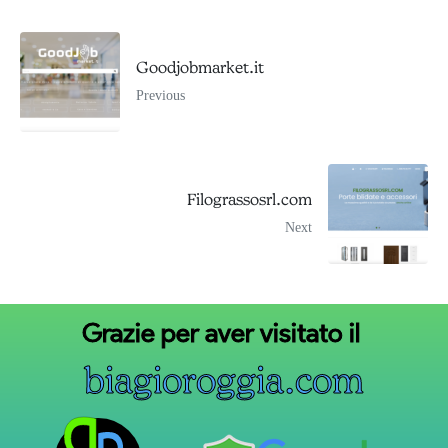
Goodjobmarket.it
Previous
Filograssosrl.com
Next
Grazie
per
aver
visitato
il
b
i
a
g
i
o
r
o
g
g
i
a
.
c
o
m