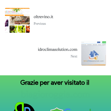
oltrevino.it
Previous
idroclimasolution.com
Next
Grazie
per
aver
visitato
il
b
i
a
g
i
o
r
o
g
g
i
a
.
c
o
m