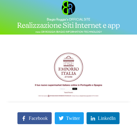
Biagio Roggia's OFFICIAL SITE
Realizzazione Siti Internet e app
now DR ROGGIA BIAGIO INFORMATION TECHNOLOGY
Facebook
Twitter
LinkedIn