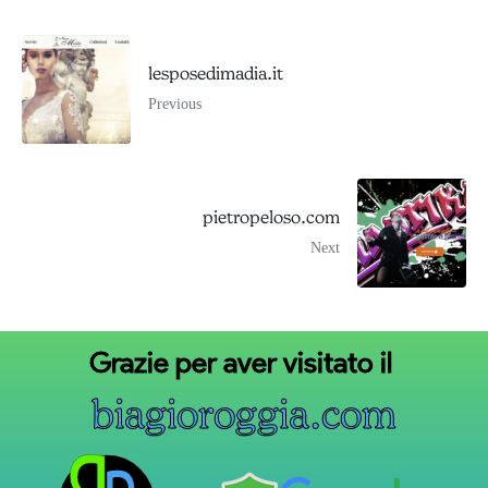
lesposedimadia.it
Previous
pietropeloso.com
Next
Grazie
per
aver
visitato
il
b
i
a
g
i
o
r
o
g
g
i
a
.
c
o
m