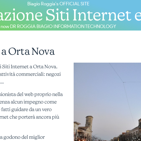
Biagio Roggia's OFFICIAL SITE
zione Siti Internet 
now DR ROGGIA BIAGIO INFORMATION TECHNOLOGY
b a Orta Nova
i Siti Internet a Orta Nova.
e attività commerciali: negozi
i…
ionista del web proprio nella
senza alcun impegno come
 fatti guidare da un vero
ernet che porterà ancora più
ova godono del miglior