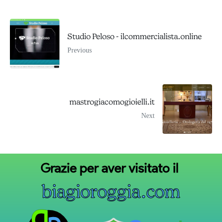
Studio Peloso - ilcommercialista.online
Previous
mastrogiacomogioielli.it
Next
Grazie
per
aver
visitato
il
b
i
a
g
i
o
r
o
g
g
i
a
.
c
o
m